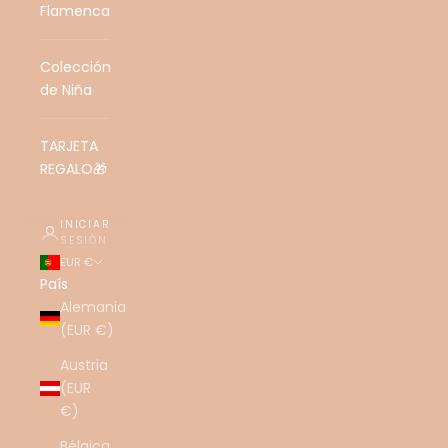
Flamenca
Colección
de Niña
TARJETA
REGALO🎁
INICIAR
SESIÓN
EUR €
País
Alemania
(EUR €)
Austria
(EUR
€)
Bélgica