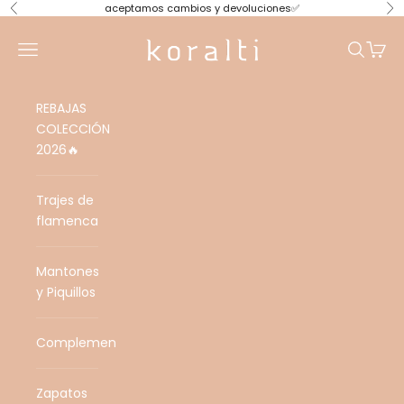
Ir al contenido
aceptamos cambios y devoluciones✅
Anterior
Si
koralti
Menú
Buscar
Cesta
REBAJAS
COLECCIÓN
2026🔥
Trajes de
flamenca
Mantones
y Piquillos
Complementos
Zapatos