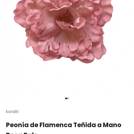
Ir al artículo 1
Ir al artículo 2
koralti
Peonía de Flamenca Teñida a Mano