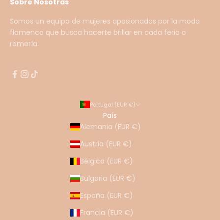
Sobre Nosotras
Somos un equipo de mujeres apasionadas por la moda
flamenca que busca hacerte brillar en cada feria o
romería.
Portugal (EUR €)
País
Alemania (EUR €)
Austria (EUR €)
Bélgica (EUR €)
Bulgaria (EUR €)
España (EUR €)
Francia (EUR €)