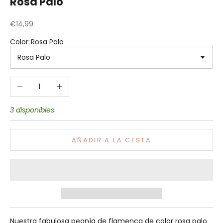
Rosa Palo
Precio de oferta
€14,99
Color
:
Rosa Palo
Rosa Palo
Reducir cantidad
Aumentar cantidad
3 disponibles
AÑADIR A LA CESTA
Nuestra fabulosa peonía de flamenca de color rosa palo