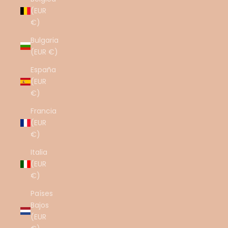
(EUR
€)
Bulgaria
(EUR €)
España
(EUR
€)
Francia
(EUR
€)
Italia
(EUR
€)
Países
Bajos
(EUR